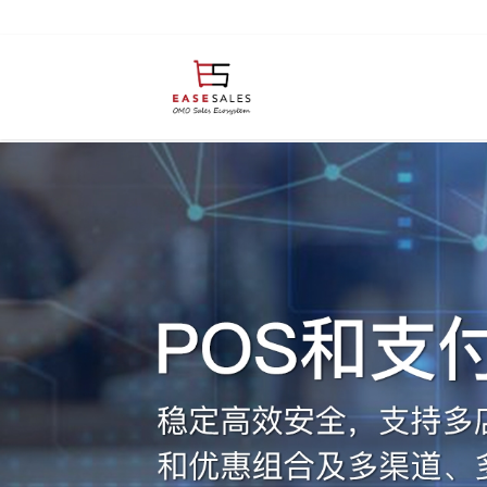
支
付
系
统