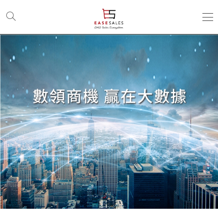
大
數
據