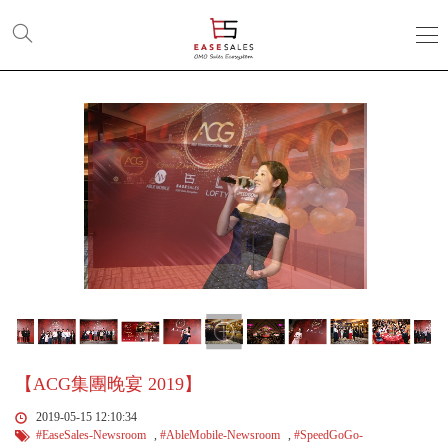
【ACG
集
團
晚
宴
2019】
【ACG集團晚宴 2019】
2019-05-15 12:10:34
#EaseSales-Newsroom
,
#AbleMobile-Newsroom
,
#SpeedGoGo-