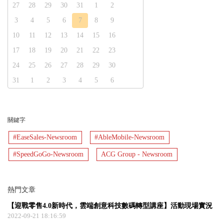
27
28
29
30
31
1
2
3
4
5
6
7
8
9
10
11
12
13
14
15
16
17
18
19
20
21
22
23
24
25
26
27
28
29
30
31
1
2
3
4
5
6
關鍵字
#EaseSales-Newsroom
#AbleMobile-Newsroom
#SpeedGoGo-Newsroom
ACG Group - Newsroom
熱門文章
【迎戰零售4.0新時代，雲端創意科技數碼轉型講座】活動現場實況
2022-09-21 18:16:59