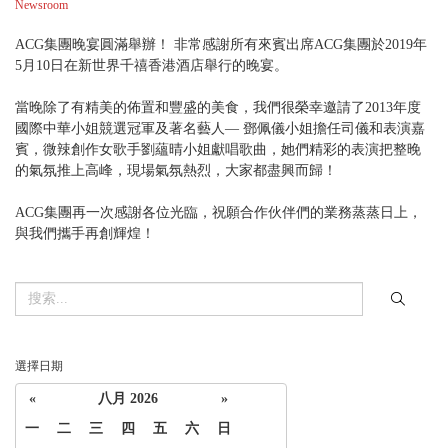
Newsroom
ACG集團晚宴圓滿舉辦！ 非常感謝所有來賓出席ACG集團於2019年
5月10日在新世界千禧香港酒店舉行的晚宴。
當晚除了有精美的佈置和豐盛的美食，我們很榮幸邀請了2013年度
國際中華小姐競選冠軍及著名藝人— 鄧佩儀小姐擔任司儀和表演嘉
賓，微辣創作女歌手劉蘊晴小姐獻唱歌曲，她們精彩的表演把整晚
的氣氛推上高峰，現場氣氛熱烈，大家都盡興而歸！
ACG集團再一次感謝各位光臨，祝願合作伙伴們的業務蒸蒸日上，
與我們攜手再創輝煌！
選擇日期
«
八月 2026
»
一
二
三
四
五
六
日