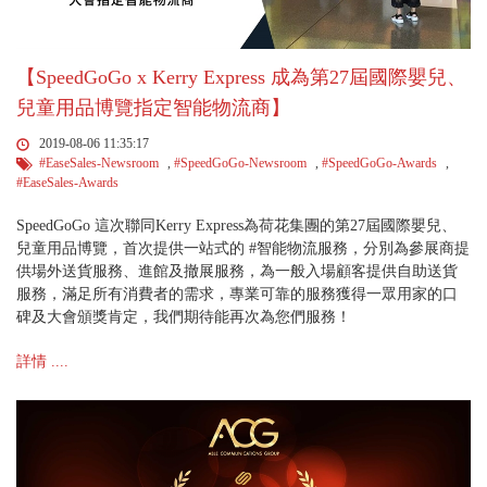
【SpeedGoGo x Kerry Express 成為第27屆國際嬰兒、
兒童用品博覽指定智能物流商】
2019-08-06 11:35:17
#EaseSales-Newsroom
,
#SpeedGoGo-Newsroom
,
#SpeedGoGo-Awards
,
#EaseSales-Awards
SpeedGoGo 這次聯同Kerry Express為荷花集團的第27屆國際嬰兒、
兒童用品博覽，首次提供一站式的 #智能物流服務，分別為參展商提
供場外送貨服務、進館及撤展服務，為一般入場顧客提供自助送貨
服務，滿足所有消費者的需求，專業可靠的服務獲得一眾用家的口
碑及大會頒獎肯定，我們期待能再次為您們服務！
詳情 ....