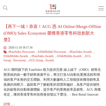
新
聞
資
訊
【再下一城！恭喜！ACG 憑 AI Online-Merge-Offline
(OMO) Sales Ecosystem 榮獲香港零售科技創新大
獎】
2020-11-10 18:17:34
#EaseSales-Newsroom
,
#AbleMobile-Newsroom
,
#EaseSales-Awards
,
#AbleMobile-Awards
,
#EaseSales-Awards
,
#AbleMobile-Awards
,
ACG
Group - Newsroom
,
ACG Group - Awards
ACG 聯同旗下的 EaseSales 致力提供完善 線上線下（OMO）銷售生
態系統的統一數字銷售推廣平台，專注打造AI自動化業務流程和增
強的客戶友善的交互體驗。利用大數據和人工智能技術獲得銷售及
推廣的洞察力，協助客戶了解顧客的習慣和偏好，為客戶提供個性
化的顧客的自動推廣體驗，提升客戶的業務效率及銷售。ACG 再獲
肯定，獲得香港零售科技商會頒發以下獎項。- Best Retail Innovati
詳情 ....