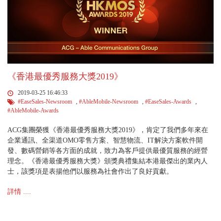
《香港最優秀服務大獎2019》
2019-03-25 16:46:33
#EaseSales-Newsroom
,
#AbleMobile-Newsroom
,
#EaseSales-Awards
,
#AbleMobile-Awards
ACG集團榮獲《香港最優秀服務大獎2019》，肯定了我們多年來在
企業通訊、全渠道OMO零售方案、智慧物流、IT解決方案軟件開
發、數碼營銷等各方面的成就，致力為客戶提供最優質服務的經營
理念。《香港最優秀服務大獎》頒獎典禮集結本港最傑出的業內人
士，該獎項是表揚他們以服務為社會作出了良好貢獻。
詳情 ....